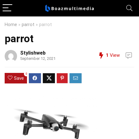
Home
»
parrot
»
parrot
parrot
Stylishweb
1
View
September 12, 2021
0
Save