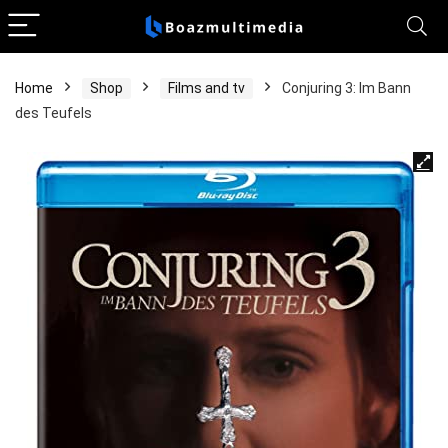
Home
Shop
Films and tv
Conjuring 3: Im Bann
des Teufels