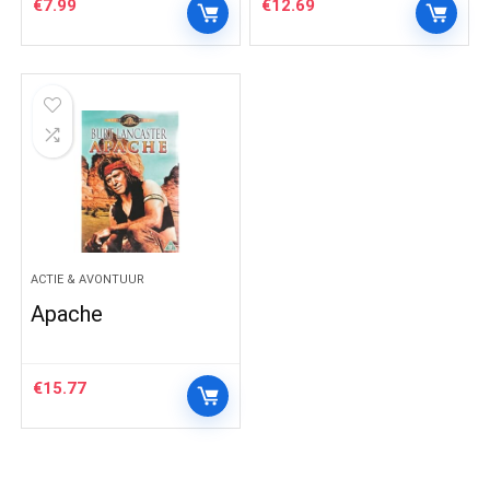
€
7.99
€
12.69
ACTIE & AVONTUUR
Apache
€
15.77