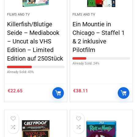
FILMS AND TV
FILMS AND TV
Killerfish/Blutige
Ein Mountie in
Seide – Mediabook
Chicago – Staffel 1
– Uncut als VHS
& 2 inklusive
Edition – Limited
Pilotfilm
Edition auf 250Stück
Already Sold: 24%
Already Sold: 43%
€
22.65
€
38.11