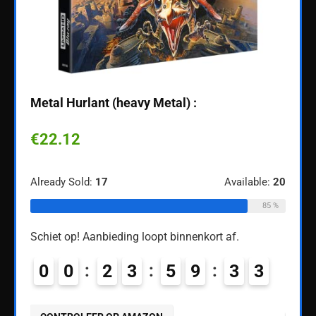
Metal Hurlant (heavy Metal) :
Batm
€
22.12
€
12
Already Sold:
17
Available:
20
Alread
85 %
ble:
60
Schiet op! Aanbieding loopt binnenkort af.
Schiet
68 %
0
0
2
3
5
9
3
2
0
9