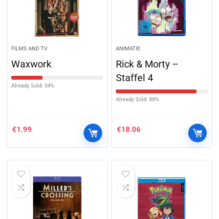
FILMS AND TV
ANIMATIE
Waxwork
Rick & Morty –
Staffel 4
Already Sold: 34%
Already Sold: 88%
€
1.99
€
18.06