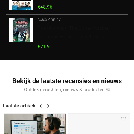
€
48.96
FILMS AND TV
The Munsters: The Closed Casket
Collection – The Complete Series
€
21.91
Bekijk de laatste recensies en nieuws
Ontdek geruchten, nieuws & producten ⚖
Laatste artikels