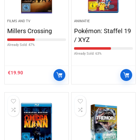
FILMS AND TV
ANIMATIE
Millers Crossing
Pokémon: Staffel 19
/ XYZ
Already Sold: 47%
Already Sold: 63%
€
19.90