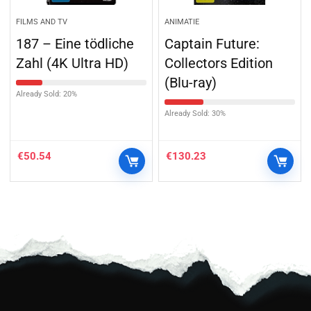
FILMS AND TV
ANIMATIE
187 – Eine tödliche
Captain Future:
Zahl (4K Ultra HD)
Collectors Edition
(Blu-ray)
Already Sold: 20%
Already Sold: 30%
€
50.54
€
130.23