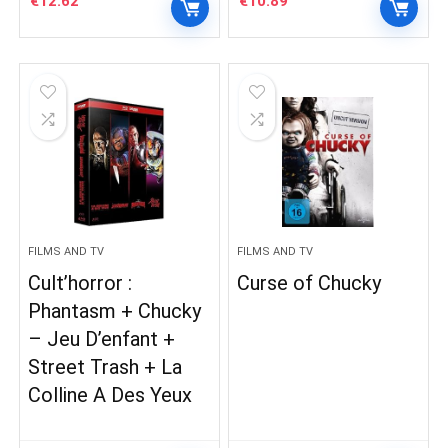
€
12.62
€
10.89
FILMS AND TV
FILMS AND TV
Cult’horror :
Curse of Chucky
Phantasm + Chucky
– Jeu D’enfant +
Street Trash + La
Colline A Des Yeux