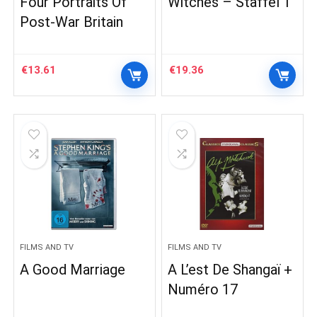
Four Portraits Of
Witches – Staffel 1
Post-War Britain
€
13.61
€
19.36
FILMS AND TV
FILMS AND TV
A Good Marriage
A L’est De Shangaï +
Numéro 17