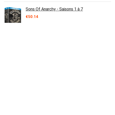
Sons Of Anarchy - Saisons 1 à 7
€
50.14
Ich bin dein Mensch
€
7.99
Friends: The Complete Series
€
64.95