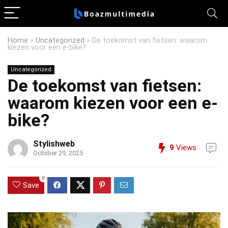
Home
»
Uncategorized
»
De toekomst van fietsen: waarom
kiezen voor een e-bike?
Uncategorized
De toekomst van fietsen:
waarom kiezen voor een e-
bike?
Stylishweb
9
Views
October 29, 2025
0
Save