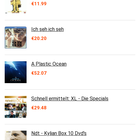
€
11.99
Ich seh ich seh
€
20.20
A Plastic Ocean
€
52.07
Schnell ermittelt: XL - Die Specials
€
29.48
Ndt - Kylian Box 10 Dvd's