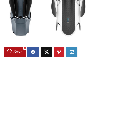
0
Save