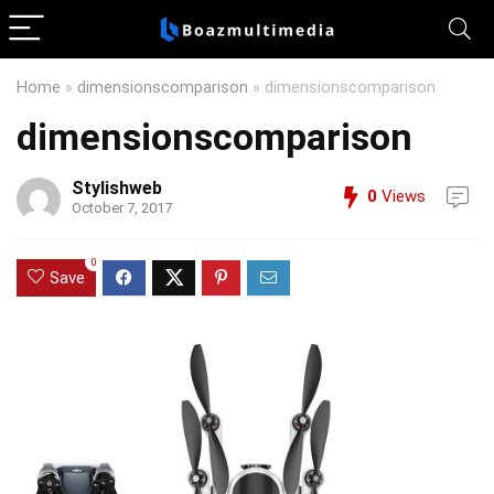
Home
»
dimensionscomparison
»
dimensionscomparison
dimensionscomparison
Stylishweb
0
Views
October 7, 2017
0
Save