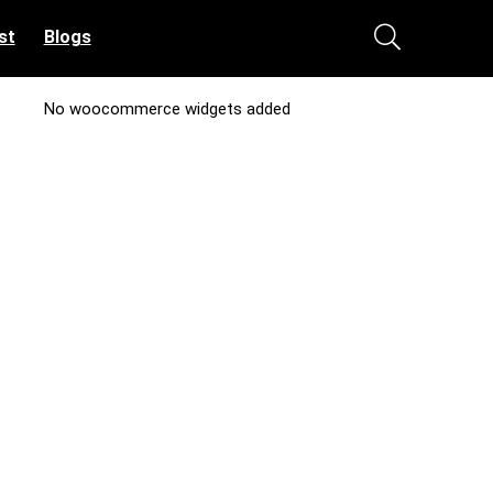
st
Blogs
No woocommerce widgets added