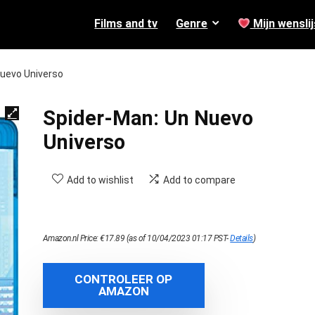
Films and tv
Genre
Mijn wenslij
Nuevo Universo
Spider-Man: Un Nuevo
Universo
Add to wishlist
Add to compare
Amazon.nl Price:
€
17.89
(as of 10/04/2023 01:17 PST-
Details
)
CONTROLEER OP
AMAZON