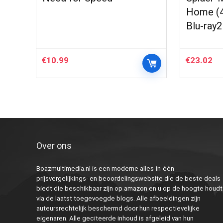
Home (4
Blu-ray2
€
10.99
€
23.02
Over ons
Boazmultimedia.nl is een moderne alles-in-één
prijsvergelijkings- en beoordelingswebsite die de beste deals
biedt die beschikbaar zijn op amazon en u op de hoogte houdt
via de laatst toegevoegde blogs. Alle afbeeldingen zijn
auteursrechtelijk beschermd door hun respectievelijke
eigenaren. Alle geciteerde inhoud is afgeleid van hun