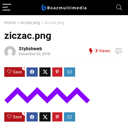
Home
»
ziczac.png
»
ziczac.png
ziczac.png
Stylishweb
3
Views
December 26, 2018
0
Save
0
Save