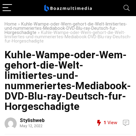
Home
»
Kuhle-Wampe-oder-Wem-gehort-die-Welt-limitiertes-
und-nummeriertes-Mediabook-DVD-Blu-ray-Deutsch-fur-
Horgeschadigte
»
Kuhle-Wampe-oder-Wem-gehort-die-Welt-
limitiertes-und-nummeriertes-Mediabook-DVD-Blu-ray-Deutsch-
fur-Horgeschadigte
Kuhle-Wampe-oder-Wem-
gehort-die-Welt-
limitiertes-und-
nummeriertes-Mediabook-
DVD-Blu-ray-Deutsch-fur-
Horgeschadigte
Stylishweb
1
View
May 12, 2022