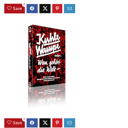
0
Save
0
Save