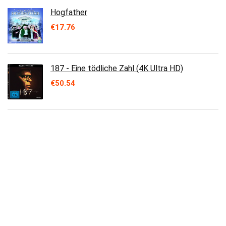
Hogfather
€
17.76
187 - Eine tödliche Zahl (4K Ultra HD)
€
50.54
Brotherhood - Die komplette Serie
€
22.87
Liaison Fatale
€
12.33