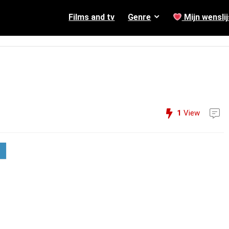
Films and tv
Genre
Mijn wenslij
1
View