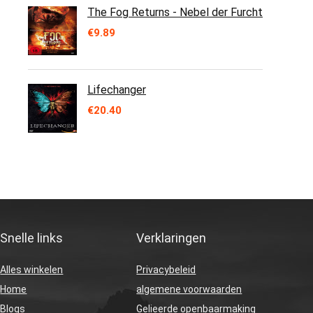
The Fog Returns - Nebel der Furcht
€
9.89
Lifechanger
€
20.40
Snelle links
Verklaringen
Alles winkelen
Privacybeleid
Home
algemene voorwaarden
Blogs
Gelieerde openbaarmaking