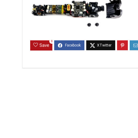
0
Save