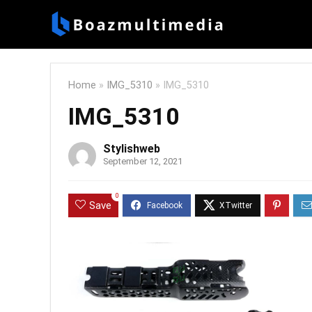
Home
»
IMG_5310
»
IMG_5310
IMG_5310
Stylishweb
September 12, 2021
0
Save