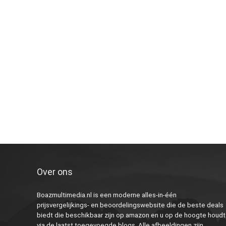
Over ons
Boazmultimedia.nl is een moderne alles-in-één
prijsvergelijkings- en beoordelingswebsite die de beste deals
biedt die beschikbaar zijn op amazon en u op de hoogte houdt
via de laatst toegevoegde blogs. Alle afbeeldingen zijn