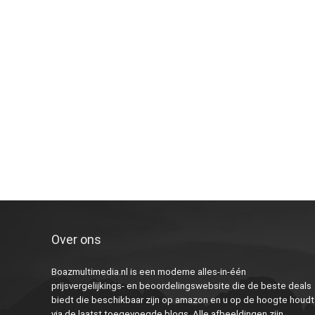
Over ons
Boazmultimedia.nl is een moderne alles-in-één
prijsvergelijkings- en beoordelingswebsite die de beste deals
biedt die beschikbaar zijn op amazon en u op de hoogte houdt
via de laatst toegevoegde blogs. Alle afbeeldingen zijn