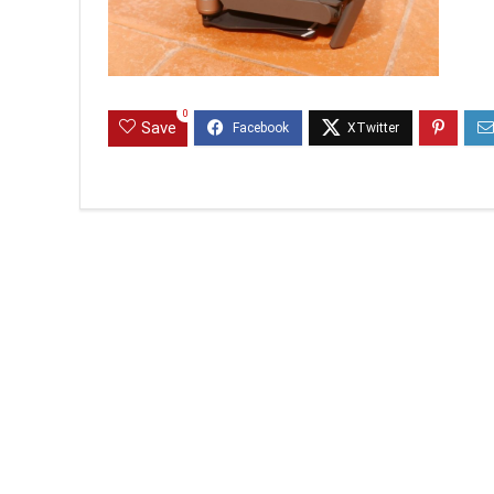
0
Save