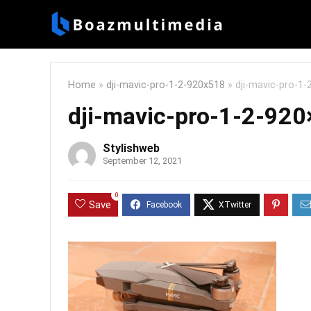
Home
»
dji-mavic-pro-1-2-920x518
»
dji-mavic-pro-1
dji-mavic-pro-1-2-92
Stylishweb
September 12, 2021
0
Save