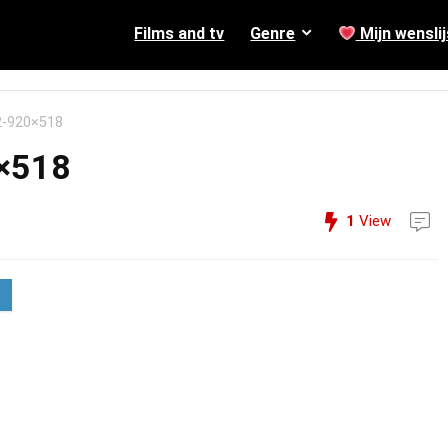
Films and tv
Genre
Mijn wenslij
-2-920×518
0×518
1
View