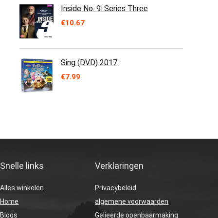
Inside No. 9: Series Three
€
10.67
Sing (DVD) 2017
€
7.99
Snelle links
Verklaringen
Alles winkelen
Privacybeleid
Home
algemene voorwaarden
Blogs
Gelieerde openbaarmaking