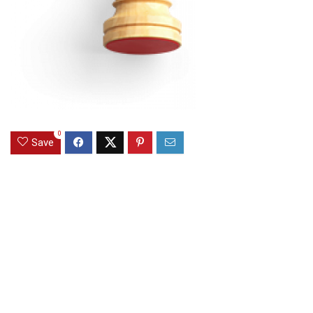
0
Save