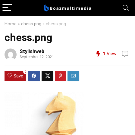
Home
»
chess.png
»
chess.png
chess.png
Stylishweb
1
View
September 12, 2021
0
Save