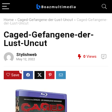
Home
»
Caged-Gefangene-der-Lust-Uncut
»
Caged-Gefangene-
der-Lust-Uncut
Caged-Gefangene-der-
Lust-Uncut
Stylishweb
0
Views
May 12, 2022
0
Save