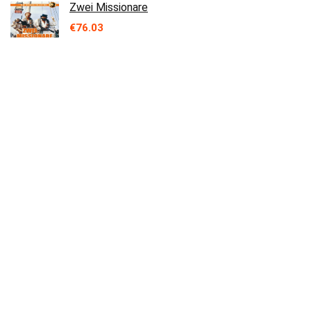
Zwei Missionare
€
76.03
Otto - Die Otto Blu-ray Box 1-5
€
23.38
Faster Pussycat ! Kill ! Kill !
€
13.49
Over ons