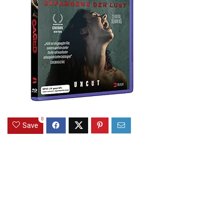
0
Save