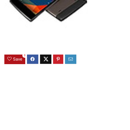
0
Save