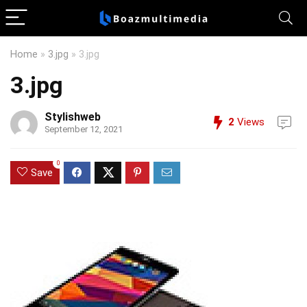
Home
»
3.jpg
»
3.jpg
3.jpg
Stylishweb
2
Views
September 12, 2021
0
Save