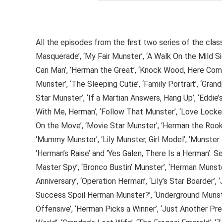
All the episodes from the first two series of the cla
Masquerade’, ‘My Fair Munster’, ‘A Walk On the Mild Sid
Can Man’, ‘Herman the Great’, ‘Knock Wood, Here Come
Munster’, ‘The Sleeping Cutie’, ‘Family Portrait’, ‘Grand
Star Munster’, ‘If a Martian Answers, Hang Up’, ‘Eddie’
With Me, Herman’, ‘Follow That Munster’, ‘Love Locked
On the Move’, ‘Movie Star Munster’, ‘Herman the Rook
‘Mummy Munster’, ‘Lily Munster, Girl Model’, ‘Munster
‘Herman’s Raise’ and ‘Yes Galen, There Is a Herman’. S
Master Spy’, ‘Bronco Bustin’ Munster’, ‘Herman Munste
Anniversary’, ‘Operation Herman’, ‘Lily’s Star Boarder’, 
Success Spoil Herman Munster?’, ‘Underground Munste
Offensive’, ‘Herman Picks a Winner’, ‘Just Another Pre