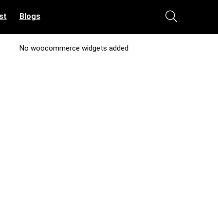
st
Blogs
No woocommerce widgets added