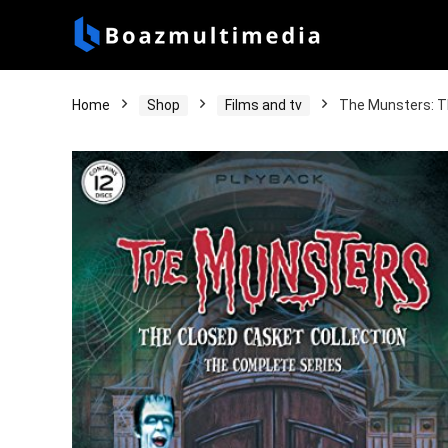
Home
Shop
Films and tv
The Munsters: T