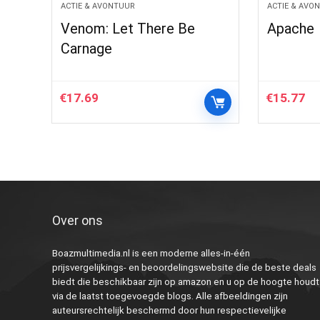
ACTIE & AVONTUUR
ACTIE & AVO
Venom: Let There Be
Apache
Carnage
€
17.69
€
15.77
Over ons
Boazmultimedia.nl is een moderne alles-in-één
prijsvergelijkings- en beoordelingswebsite die de beste deals
biedt die beschikbaar zijn op amazon en u op de hoogte houdt
via de laatst toegevoegde blogs. Alle afbeeldingen zijn
auteursrechtelijk beschermd door hun respectievelijke