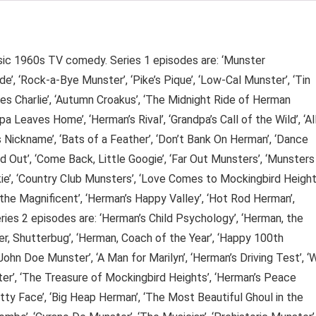
ssic 1960s TV comedy. Series 1 episodes are: ‘Munster
e’, ‘Rock-a-Bye Munster’, ‘Pike’s Pique’, ‘Low-Cal Munster’, ‘Tin
s Charlie’, ‘Autumn Croakus’, ‘The Midnight Ride of Herman
pa Leaves Home’, ‘Herman’s Rival’, ‘Grandpa’s Call of the Wild’, ‘Al
s Nickname’, ‘Bats of a Feather’, ‘Don’t Bank On Herman’, ‘Dance
 Out’, ‘Come Back, Little Googie’, ‘Far Out Munsters’, ‘Munsters
ie’, ‘Country Club Munsters’, ‘Love Comes to Mockingbird Height
 the Magnificent’, ‘Herman’s Happy Valley’, ‘Hot Rod Herman’,
eries 2 episodes are: ‘Herman’s Child Psychology’, ‘Herman, the
r, Shutterbug’, ‘Herman, Coach of the Year’, ‘Happy 100th
‘John Doe Munster’, ‘A Man for Marilyn’, ‘Herman’s Driving Test’, ‘W
r’, ‘The Treasure of Mockingbird Heights’, ‘Herman’s Peace
tty Face’, ‘Big Heap Herman’, ‘The Most Beautiful Ghoul in the