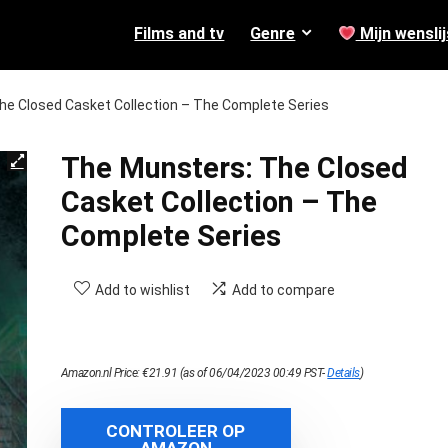
Films and tv
Genre
Mijn wenslij
he Closed Casket Collection – The Complete Series
The Munsters: The Closed
Casket Collection – The
Complete Series
Add to wishlist
Add to compare
Amazon.nl Price:
€
21.91
(as of 06/04/2023 00:49 PST-
Details
)
CONTROLEER OP