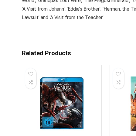
World’, ‘Grandpa’s Lost Wife’, ‘The Fregosi Emerald’, ‘
‘A Visit from Johann’, ‘Eddie’s Brother’, ‘Herman, the T
Lawsuit’ and ‘A Visit from the Teacher’.
Related Products