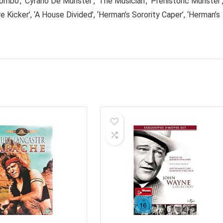
Zombo’, ‘Cyrano De Munster’, ‘The Musician’, ‘Prehistoric Munster’
ire Kicker’, ‘A House Divided’, ‘Herman’s Sorority Caper’, ‘Herman’s