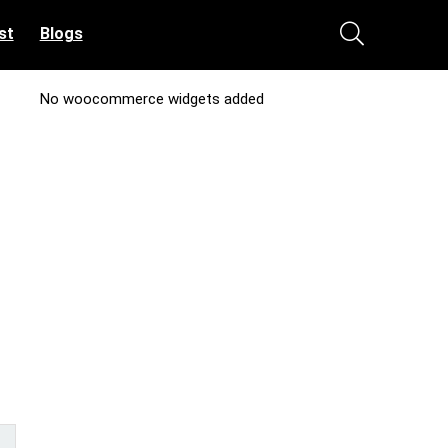
st
Blogs
No woocommerce widgets added