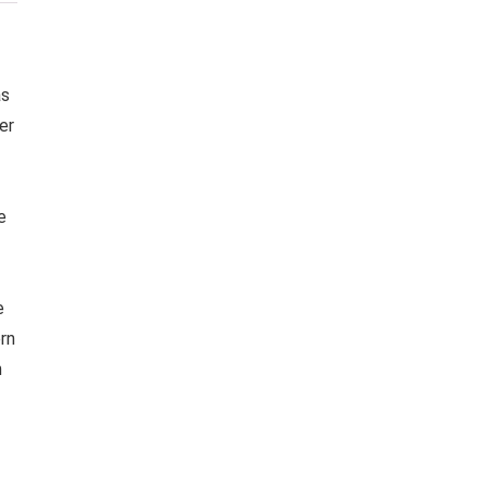
as
er
e
e
rn
n