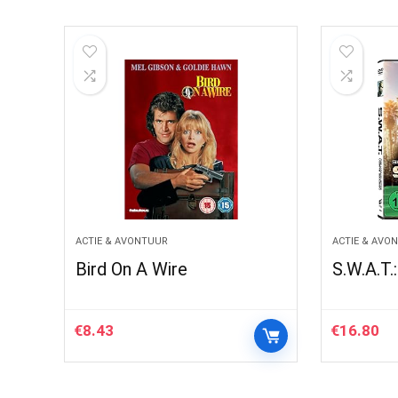
ACTIE & AVONTUUR
ACTIE & AVO
Bird On A Wire
S.W.A.T.
€
8.43
€
16.80