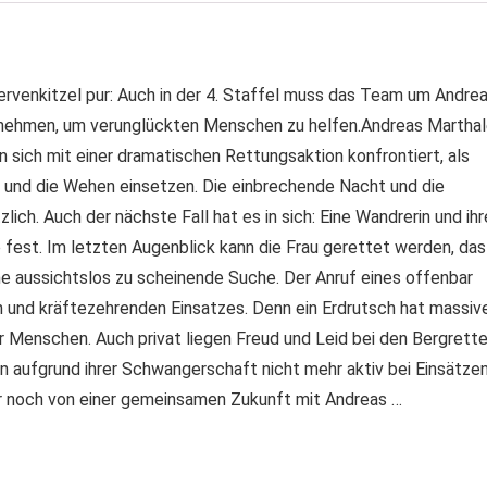
venkitzel pur: Auch in der 4. Staffel muss das Team um Andre
rnehmen, um verunglückten Menschen zu helfen.Andreas Marthal
sich mit einer dramatischen Rettungsaktion konfrontiert, als
 und die Wehen einsetzen. Die einbrechende Nacht und die
ich. Auch der nächste Fall hat es in sich: Eine Wandrerin und ihr
fest. Im letzten Augenblick kann die Frau gerettet werden, das
ne aussichtslos zu scheinende Suche. Der Anruf eines offenbar
n und kräftezehrenden Einsatzes. Denn ein Erdrutsch hat massiv
Menschen. Auch privat liegen Freud und Leid bei den Bergrette
n aufgrund ihrer Schwangerschaft nicht mehr aktiv bei Einsätze
er noch von einer gemeinsamen Zukunft mit Andreas …