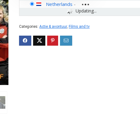
Netherlands
-
Updating...
Categories:
Actie & avontuur
,
Films and tv