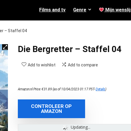
Films and tv
Genre
Mijn wenslij
er – Staffel 04
Die Bergretter – Staffel 04
Add to wishlist
Add to compare
Amazon.nl Price:
€
31.89
(as of 10/04/2023 01:17 PST-
Details
)
CONTROLEER OP
AMAZON
Updating...