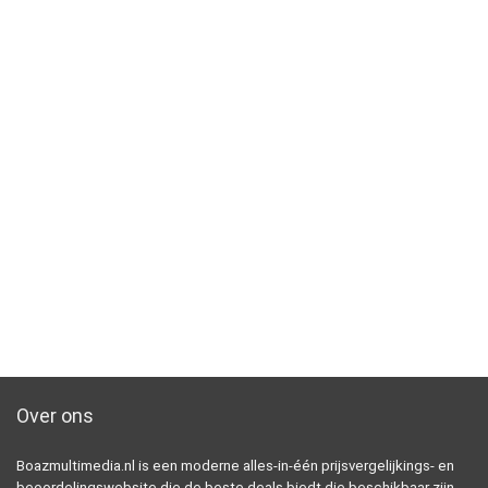
Over ons
Boazmultimedia.nl is een moderne alles-in-één prijsvergelijkings- en
beoordelingswebsite die de beste deals biedt die beschikbaar zijn