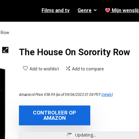
Films and tv
Genre
Mijn wenslij
y Row
The House On Sorority Row
Add to wishlist
Add to compare
Amazon.nl Price:
€
58.99
(as of 09/04/2023 01:08 PST-
Details
)
CONTROLEER OP
AMAZON
Updating...