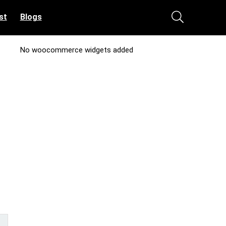
st
Blogs
No woocommerce widgets added