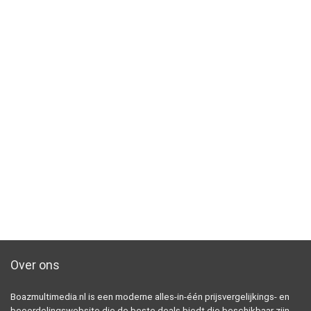
Over ons
Boazmultimedia.nl is een moderne alles-in-één prijsvergelijkings- en
beoordelingswebsite die de beste deals biedt die beschikbaar zijn