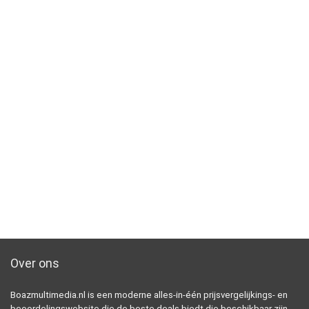
Over ons
Boazmultimedia.nl is een moderne alles-in-één prijsvergelijkings- en
beoordelingswebsite die de beste deals biedt die beschikbaar zijn