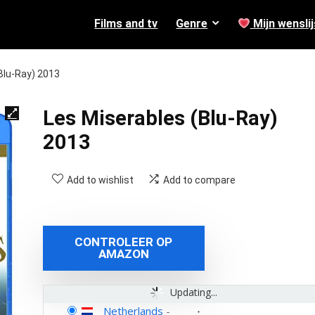
Films and tv
Genre
Mijn wenslij
Blu-Ray) 2013
Les Miserables (Blu-Ray)
2013
Add to wishlist
Add to compare
CONTROLEER OP
AMAZON
Updating...
Netherlands
-