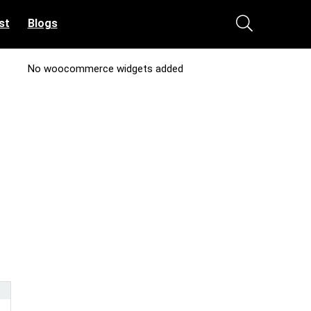
st
Blogs
No woocommerce widgets added