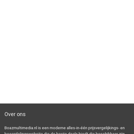
Over ons
Boazmultimedia.nl is een moderne alles-in-één prijsvergelijkings- en
beoordelingswebsite die de beste deals biedt die beschikbaar zijn