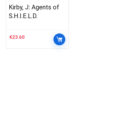
Kirby, J: Agents of
S.H.I.E.L.D.
€
23.60