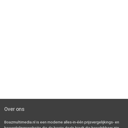
Over ons
Boazmultimedia.nl is een moderne alles-in-één prijsvergelijkings- en
beoordelingswebsite die de beste deals biedt die beschikbaar zijn