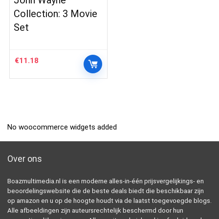
John Wayne
Collection: 3 Movie
Set
€
11.18
No woocommerce widgets added
Over ons
Boazmultimedia.nl is een moderne alles-in-één prijsvergelijkings- en
beoordelingswebsite die de beste deals biedt die beschikbaar zijn
op amazon en u op de hoogte houdt via de laatst toegevoegde blogs.
Alle afbeeldingen zijn auteursrechtelijk beschermd door hun