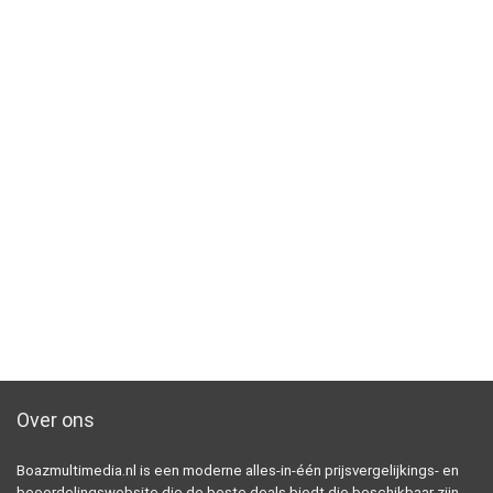
Over ons
Boazmultimedia.nl is een moderne alles-in-één prijsvergelijkings- en
beoordelingswebsite die de beste deals biedt die beschikbaar zijn