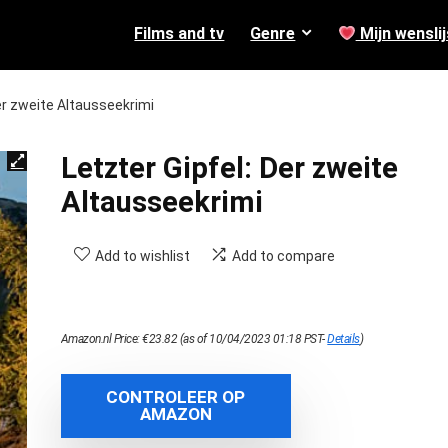
Films and tv
Genre
Mijn wenslij
Der zweite Altausseekrimi
Letzter Gipfel: Der zweite
Altausseekrimi
Add to wishlist
Add to compare
Amazon.nl Price:
€
23.82
(as of 10/04/2023 01:18 PST-
Details
)
CONTROLEER OP
AMAZON