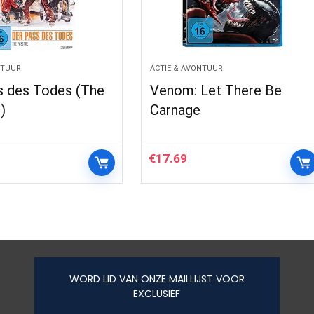
NTUUR
ACTIE & AVONTUUR
s des Todes (The
Venom: Let There Be
)
Carnage
€
17.69
WORD LID VAN ONZE MAILLIJST VOOR
EXCLUSIEF