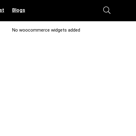
st
Blogs
No woocommerce widgets added