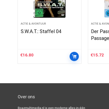
ACTIE & AVONTUUR
ACTIE & AVO
S.W.A.T.: Staffel 04
Der Pas
Passage
€
16.80
€
15.72
Over ons
Boazmultimedia.nl is een moderne alles-in-één