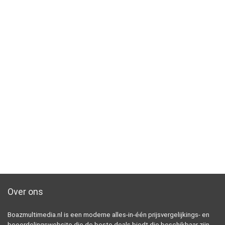
Over ons
Boazmultimedia.nl is een moderne alles-in-één prijsvergelijkings- en
beoordelingswebsite die de beste deals biedt die beschikbaar zijn