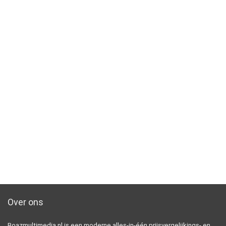
Over ons
Boazmultimedia.nl is een moderne alles-in-één prijsvergelijkings- en