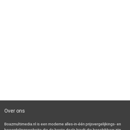
Over ons
Boazmultimedia.nl is een moderne alles-in-één prijsvergelijkings- en
beoordelingswebsite die de beste deals biedt die beschikbaar zijn