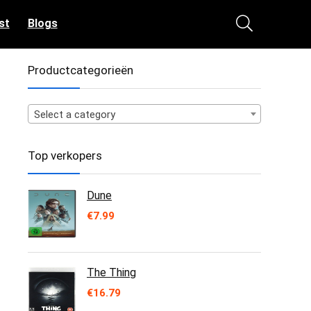
st
Blogs
Productcategorieën
Select a category
Top verkopers
Dune
€
7.99
The Thing
€
16.79