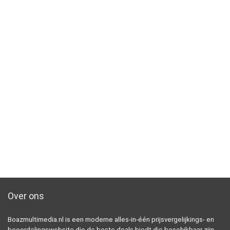
Over ons
Boazmultimedia.nl is een moderne alles-in-één prijsvergelijkings- en
beoordelingswebsite die de beste deals biedt die beschikbaar zijn