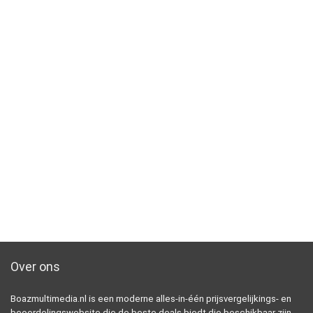
Over ons
Boazmultimedia.nl is een moderne alles-in-één prijsvergelijkings- en
beoordelingswebsite die de beste deals biedt die beschikbaar zijn