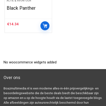
ACTIE & AVONTUUR
Black Panther
€
14.34
No woocommerce widgets added
Over ons
Boazmultimedia.nl is een moderne alles-in-één prijsvergelijkings- en
beoordelingswebsite die de beste deals biedt die beschikbaar zijn
op amazon en u op de hoogte houdt via de laatst toegevoegde blogs.
Alle afbeeldingen zijn auteursrechtelijk beschermd door hun