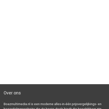
Over ons
Boazmultimedia.nl is een moderne alles-in-één prijsvergelijkings- en
beoordelingswebsite die de beste deals biedt die beschikbaar zijn