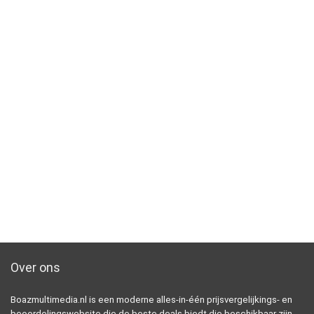
Over ons
Boazmultimedia.nl is een moderne alles-in-één prijsvergelijkings- en
beoordelingswebsite die de beste deals biedt die beschikbaar zijn