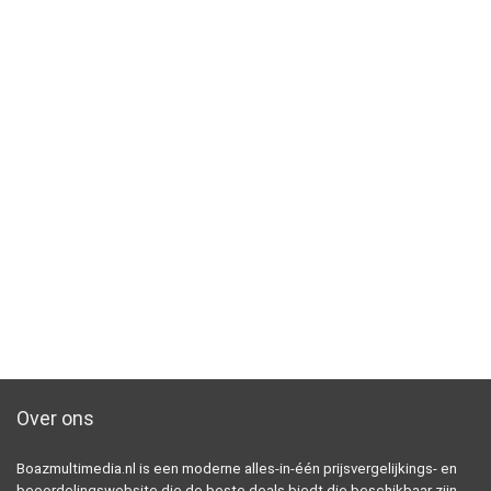
Over ons
Boazmultimedia.nl is een moderne alles-in-één prijsvergelijkings- en
beoordelingswebsite die de beste deals biedt die beschikbaar zijn