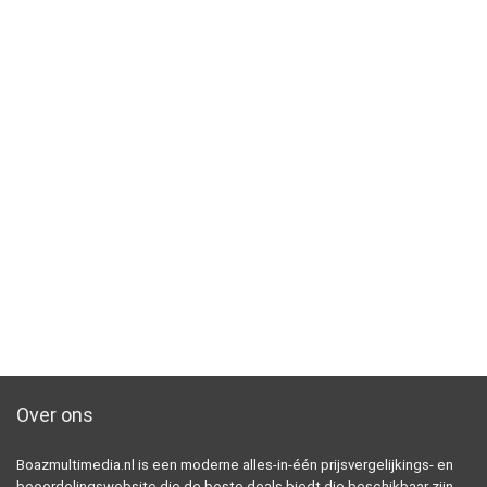
Over ons
Boazmultimedia.nl is een moderne alles-in-één prijsvergelijkings- en
beoordelingswebsite die de beste deals biedt die beschikbaar zijn