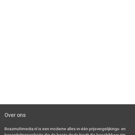
Over ons
Boazmultimedia.nl is een moderne alles-in-één prijsvergelijkings- en
beoordelingswebsite die de beste deals biedt die beschikbaar zijn