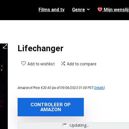
Films and tv
Genre
Mijn wenslij
Lifechanger
Add to wishlist
Add to compare
Amazon.nl Price:
€
20.40
(as of 09/04/2023 01:08 PST-
Details
)
CONTROLEER OP
AMAZON
Updating...