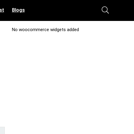
st
Blogs
No woocommerce widgets added