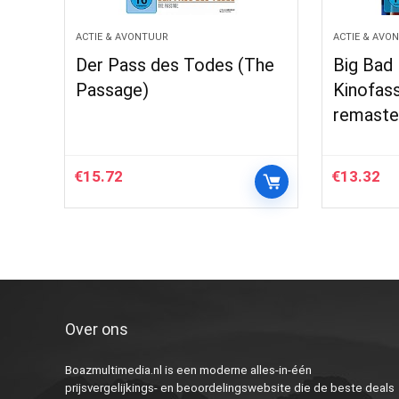
ACTIE & AVONTUUR
ACTIE & AVO
Der Pass des Todes (The
Big Bad
Passage)
Kinofass
remaste
€
15.72
€
13.32
Over ons
Boazmultimedia.nl is een moderne alles-in-één
prijsvergelijkings- en beoordelingswebsite die de beste deals