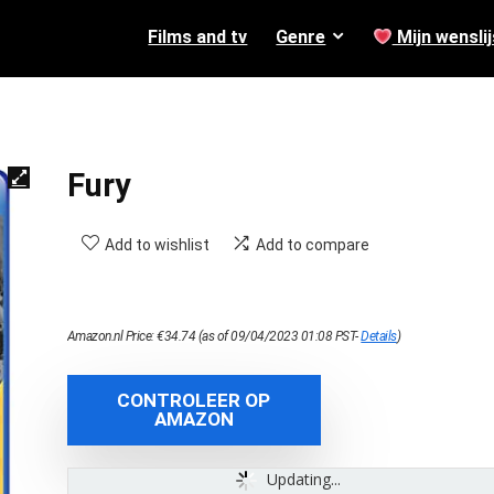
Films and tv
Genre
Mijn wenslij
Fury
Add to wishlist
Add to compare
Amazon.nl Price:
€
34.74
(as of 09/04/2023 01:08 PST-
Details
)
CONTROLEER OP
AMAZON
Updating...