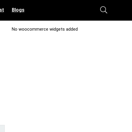
st
Blogs
No woocommerce widgets added