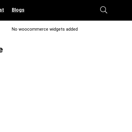
st
Blogs
No woocommerce widgets added
e