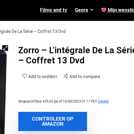
Films and tv
Genre
Mijn wenslij
tégrale De La Série – Coffret 13 Dvd
Zorro – L’intégrale De La Séri
– Coffret 13 Dvd
Add to wishlist
Add to compare
Amazon.nl Price:
€
29.65
(as of 10/04/2023 01:17 PST-
Details
)
CONTROLEER OP
AMAZON