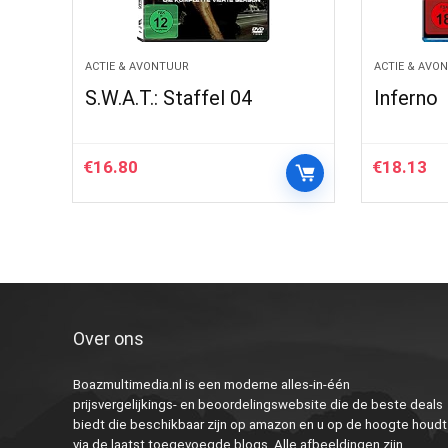
ACTIE & AVONTUUR
ACTIE & AVO
S.W.A.T.: Staffel 04
Inferno
€
16.80
€
18.13
Over ons
Boazmultimedia.nl is een moderne alles-in-één
prijsvergelijkings- en beoordelingswebsite die de beste deals
biedt die beschikbaar zijn op amazon en u op de hoogte houdt
via de laatst toegevoegde blogs. Alle afbeeldingen zijn