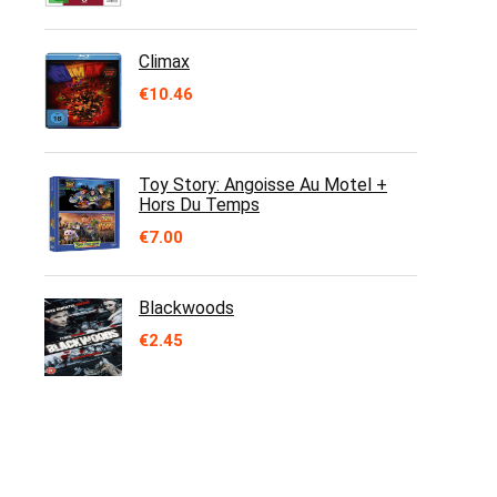
Climax
€
10.46
Toy Story: Angoisse Au Motel +
Hors Du Temps
€
7.00
Blackwoods
€
2.45