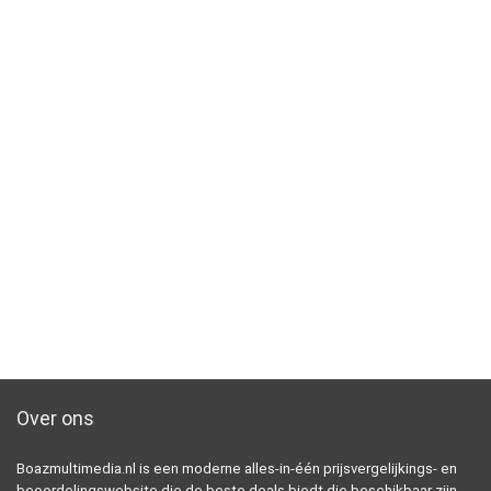
Over ons
Boazmultimedia.nl is een moderne alles-in-één prijsvergelijkings- en
beoordelingswebsite die de beste deals biedt die beschikbaar zijn