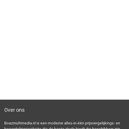
Over ons
Boazmultimedia.nl is een moderne alles-in-één prijsvergelijkings- en
beoordelingswebsite die de beste deals biedt die beschikbaar zijn