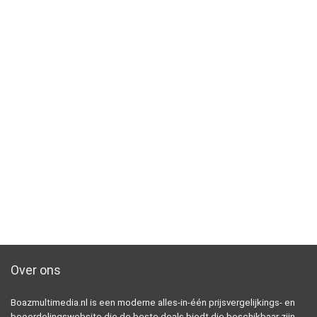
Over ons
Boazmultimedia.nl is een moderne alles-in-één prijsvergelijkings- en
beoordelingswebsite die de beste deals biedt die beschikbaar zijn