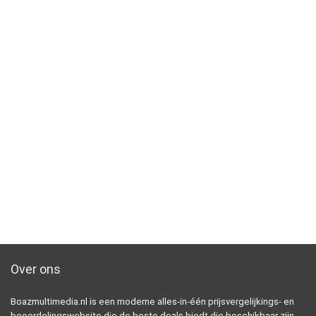
Over ons
Boazmultimedia.nl is een moderne alles-in-één prijsvergelijkings- en
beoordelingswebsite die de beste deals biedt die beschikbaar zijn