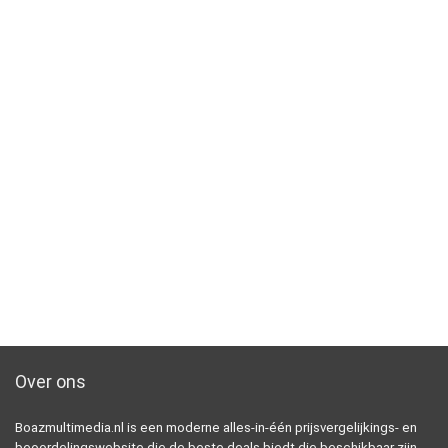
Over ons
Boazmultimedia.nl is een moderne alles-in-één prijsvergelijkings- en
beoordelingswebsite die de beste deals biedt die beschikbaar zijn