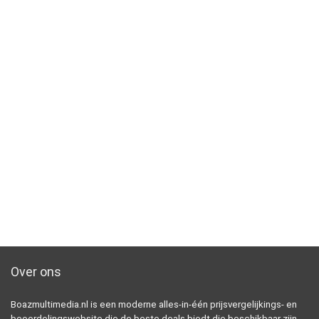
Over ons
Boazmultimedia.nl is een moderne alles-in-één prijsvergelijkings- en
beoordelingswebsite die de beste deals biedt die beschikbaar zijn